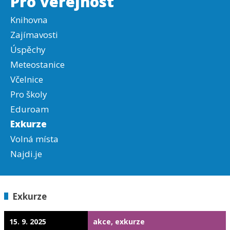
Pro veřejnost
Knihovna
Zajímavosti
Úspěchy
Meteostanice
Včelnice
Pro školy
Eduroam
Exkurze
Volná místa
Najdi.je
Exkurze
15. 9. 2025
akce, exkurze