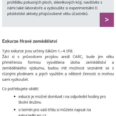
prohlídku pokusných ploch, skleníkových kójí, navštívíte s
námi také laboratoře a vyzkoušíte si experimentální či
pěstitelské aktivity přizpůsobené věku účastníků.
>
Exkurze Hravé zemědělství
Tyto exkurze jsou určeny žákům 1.–4. tříd.
Žáci si s průvodcem projdou areál CARC, bude jim věku
přiměřenou formou vysvětlena úloha zemědělství a
zemědělského výzkumu, budou mít možnost seznámit se s
různými plodinami a jejich využitím a některé činnosti si mohou
sami vyzkoušet.
Co potřebujete vědět:
exkurzi je možné domluvit i na odpolední hodiny pro
školní družinu
o termín pro vaši třídu si můžete napsat na
exkurze@
carc.cz