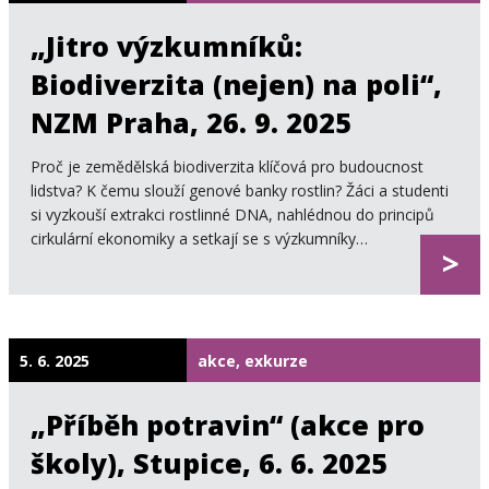
„Jitro výzkumníků:
Biodiverzita (nejen) na poli“,
NZM Praha, 26. 9. 2025
Proč je zemědělská biodiverzita klíčová pro budoucnost
lidstva? K čemu slouží genové banky rostlin? Žáci a studenti
si vyzkouší extrakci rostlinné DNA, nahlédnou do principů
cirkulární ekonomiky a setkají se s výzkumníky…
>
5. 6. 2025
akce, exkurze
„Příběh potravin“ (akce pro
školy), Stupice, 6. 6. 2025