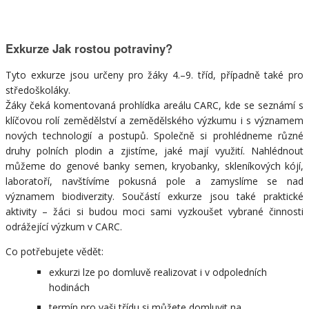
Exkurze Jak rostou potraviny?
Tyto exkurze jsou určeny pro žáky 4.–9. tříd, případně také pro
středoškoláky.
Žáky čeká komentovaná prohlídka areálu CARC, kde se seznámí s
klíčovou rolí zemědělství a zemědělského výzkumu i s významem
nových technologií a postupů. Společně si prohlédneme různé
druhy polních plodin a zjistíme, jaké mají využití. Nahlédnout
můžeme do genové banky semen, kryobanky, skleníkových kójí,
laboratoří, navštívíme pokusná pole a zamyslíme se nad
významem biodiverzity. Součástí exkurze jsou také praktické
aktivity – žáci si budou moci sami vyzkoušet vybrané činnosti
odrážející výzkum v CARC.
Co potřebujete vědět:
exkurzi lze po domluvě realizovat i v odpoledních
hodinách
termín pro vaši třídu si můžete domluvit na