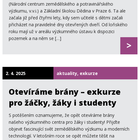
(Národní centrum zemědělského a potravinářského
výzkumu, v.v.i.) a Základní školou Dědina v Praze 6. Ta ale
začala již před čtyřmi lety, kdy sem učitelé s dětmi začali
přicházet na pravidelné dny otevřených dveří. Od loňského
roku mají už v areálu výzkumného ústavu k dispozici
pozemek a na něm se […]
>
2. 4. 2025
aktuality, exkurze
Otevíráme brány – exkurze
pro žáčky, žáky i studenty
S potěšením oznamujeme, že opět otevíráme brány
našeho výzkumného centra pro žáky i studenty! Přijďte
objevit fascinující svět zemědělského výzkumu a moderních
technologií. V letošním roce se opět můžete těšit na