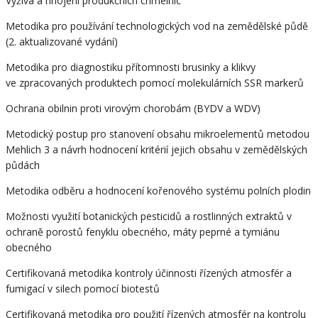
Výživa a hnojení produkčních chmelnic
Metodika pro používání technologických vod na zemědělské půdě
(2. aktualizované vydání)
Metodika pro diagnostiku přítomnosti brusinky a klikvy
ve zpracovaných produktech pomocí molekulárních SSR markerů
Ochrana obilnin proti virovým chorobám (BYDV a WDV)
Metodický postup pro stanovení obsahu mikroelementů metodou
Mehlich 3 a návrh hodnocení kritérií jejich obsahu v zemědělských
půdách
Metodika odběru a hodnocení kořenového systému polních plodin
Možnosti využití botanických pesticidů a rostlinných extraktů v
ochraně porostů fenyklu obecného, máty peprné a tymiánu
obecného
Certifikovaná metodika kontroly účinnosti řízených atmosfér a
fumigací v silech pomocí biotestů
Certifikovaná metodika pro použití řízených atmosfér na kontrolu