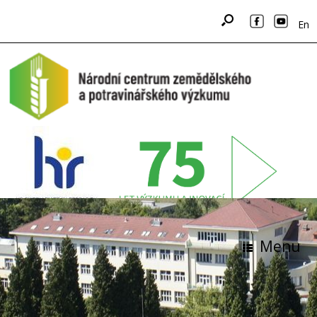
En
Menu