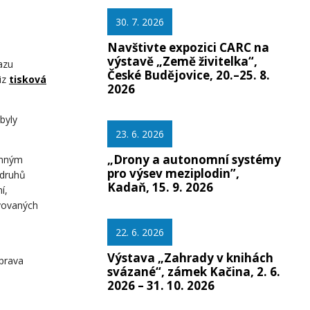
30. 7. 2026
Navštivte expozici CARC na
výstavě „Země živitelka“,
azu
České Budějovice, 20.–25. 8.
viz
tisková
2026
byly
23. 6. 2026
„Drony a autonomní systémy
enným
pro výsev meziplodin”,
 druhů
Kadaň, 15. 9. 2026
í,
avovaných
22. 6. 2026
Výstava „Zahrady v knihách
íprava
svázané“, zámek Kačina, 2. 6.
2026 – 31. 10. 2026