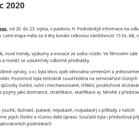
c 2020
ouc
, od 20. do 23. srpna, v pavilonu H. Podrobnější informace na odk
n. Letní etapa měla za 4 dny konání celkovou návštěvnost 15 tis. lidí, 
k, nové trendy, výzkumy a inovace ze světa rostlin. Ve filmovém sále 
 a rovněž se uskutečnily odborné přednášky.
linné výroby, v.v.i. byla letos opět věnována semenům a jednosem
ostlin. Pozornost byla tentokrát soustředěna na semenářství různých
způsoby čistění, ruční i mechanizované, třídění, posklizňové dozráván
st s pojmy jako dormance, stratifikace, skarifikace aj. Mnohé z předst
dů (suché, dužnaté, pukavé, nepukavé, rozpadavé) s příklady z našich
e jejich čístění a různou další úpravu. Součástí byla i předseťová př
 v laboratorních podmínkách.