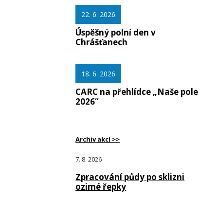
22. 6. 2026
Úspěšný polní den v
Chrášťanech
18. 6. 2026
CARC na přehlídce „Naše pole
2026“
Archiv akcí >>
7. 8. 2026
Zpracování půdy po sklizni
ozimé řepky