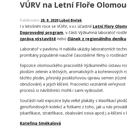
VÚRV na Letní Floře Olomou
Publikováno
28. 8. 2020
Luboš Bieľak
I v letošním roce se VÚRV, v.v.i. účastnil
Letní Flory Olom
Doprovodný program
, v části Výzkumná laboratoř rostli
zpráva výstaviště
nebo
článek z regionálního deníku
Laboratoř v pavilonu H nabídla ukázky laboratorních techni
promítány populárně-naučné časosběrné filmy o rostlinách
Expozice olomouckého pracoviště Výzkumného ústavu rost
plodům zelenin a léčivých, aromatických a kořeninových r
těchto plodin, přesněji posklizňovou úpravu semen (různé 
obrušování) a jejich klíčení. Pracovníci seznámili veřejno
procesů si návštěvníci mohli i sami vyzkoušet.
Součástí naší expozice byla velké plakáty s klasifikací plo
genofondových kolekcí a fotkami z toho, jak u nás provádím
(skarifikace, stratifikace, obalování osiva apod.) a klíčení
Kateřina Smékalová