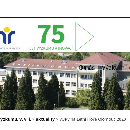
O nás
Výzkum
zkumu, v. v. i.
>
aktuality
>
VÚRV na Letní Floře Olomouc 2020