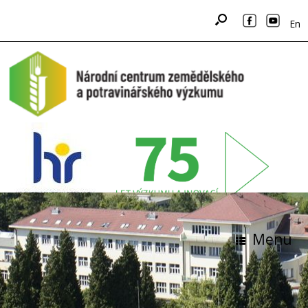
En
Menu