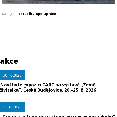
Kategorie
aktuality
,
spolupráce
.
akce
30. 7. 2026
Navštivte expozici CARC na výstavě „Země
živitelka“, České Budějovice, 20.–25. 8. 2026
23. 6. 2026
„Drony a autonomní systémy pro výsev meziplodin”,