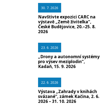
30. 7. 2026
Navštivte expozici CARC na
výstavě „Země živitelka“,
České Budějovice, 20.–25. 8.
2026
23. 6. 2026
„Drony a autonomní systémy
pro výsev meziplodin”,
Kadaň, 15. 9. 2026
22. 6. 2026
Výstava „Zahrady v knihách
svázané“, zámek Kačina, 2. 6.
2026 – 31. 10. 2026