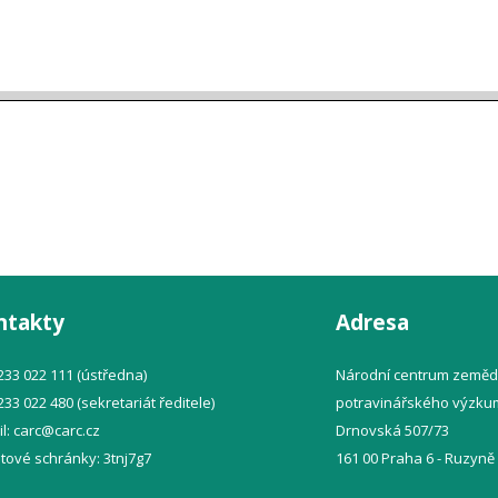
ntakty
Adresa
 233 022 111 (ústředna)
Národní centrum zeměd
 233 022 480 (sekretariát ředitele)
potravinářského výzkumu
l:
carc@
carc.cz
Drnovská 507/73
atové schránky: 3tnj7g7
161 00 Praha 6 - Ruzyně