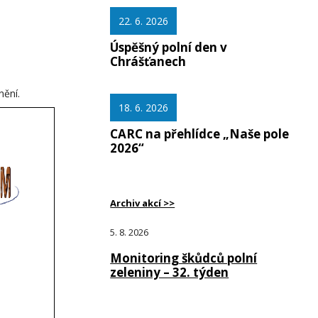
22. 6. 2026
Úspěšný polní den v
Chrášťanech
nění.
18. 6. 2026
CARC na přehlídce „Naše pole
2026“
Archiv akcí >>
5. 8. 2026
Monitoring škůdců polní
zeleniny – 32. týden