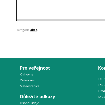
Kategorie
akce
.
Pro veřejnost
Ko
Knihovna
Tel.:
Zajímavosti
Tel.:
Meteostanice
E-mai
Důležité odkazy
ID d
Osobní údaje