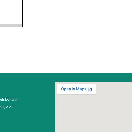
ělského a
, v.v.i.