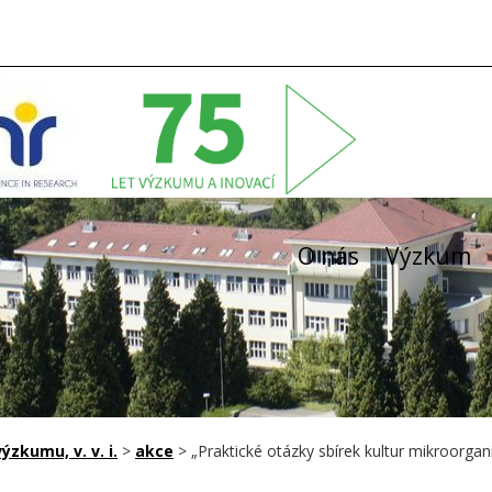
O nás
Výzkum
zkumu, v. v. i.
>
akce
>
„Praktické otázky sbírek kultur mikroorgan