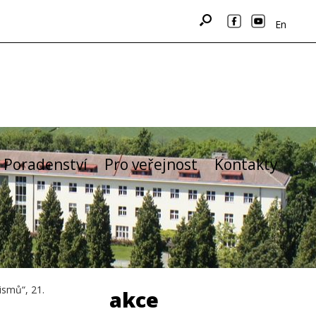
En
Poradenství
Pro veřejnost
Kontakty
ismů“, 21.
akce