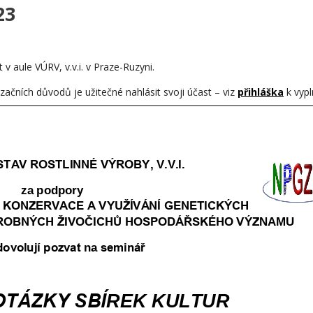
23
 aule VÚRV, v.v.i. v Praze-Ruzyni.
začních důvodů je užitečné nahlásit svoji účast – viz
přihláška
k vypl