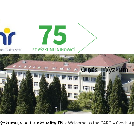
O nás
Výzkum
zkumu, v. v. i.
>
aktuality EN
>
Welcome to the CARC – Czech Ag