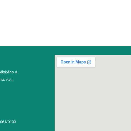
ělského a
, v.v.i.
5061/0100