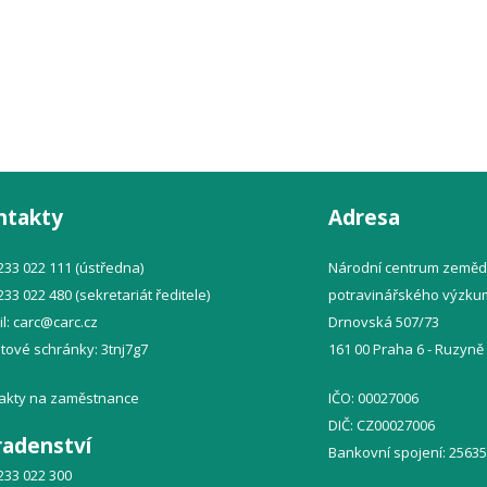
ntakty
Adresa
 233 022 111 (ústředna)
Národní centrum zeměd
 233 022 480 (sekretariát ředitele)
potravinářského výzkumu
l:
carc@
carc.cz
Drnovská 507/73
atové schránky: 3tnj7g7
161 00 Praha 6 - Ruzyně
akty na zaměstnance
IČO: 00027006
DIČ: CZ00027006
radenství
Bankovní spojení: 2563
 233 022 300