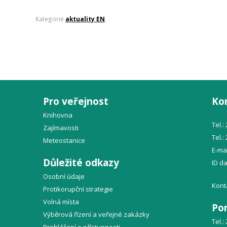
Kategorie
aktuality EN
.
Pro veřejnost
Ko
Knihovna
Tel.:
Zajímavosti
Tel.:
Meteostanice
E-mai
Důležité odkazy
ID d
Osobní údaje
Kont
Protikorupční strategie
Volná místa
Po
Výběrová řízení a veřejné zakázky
Tel.: