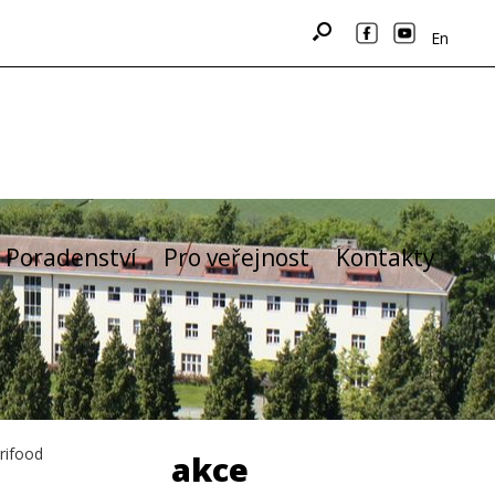
En
Poradenství
Pro veřejnost
Kontakty
rifood
akce