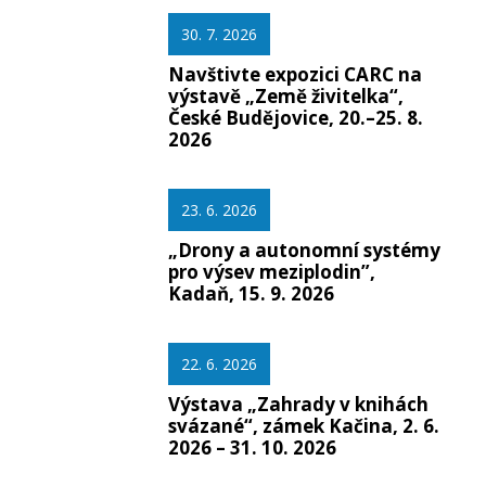
30. 7. 2026
Navštivte expozici CARC na
výstavě „Země živitelka“,
České Budějovice, 20.–25. 8.
2026
23. 6. 2026
„Drony a autonomní systémy
pro výsev meziplodin”,
Kadaň, 15. 9. 2026
22. 6. 2026
Výstava „Zahrady v knihách
svázané“, zámek Kačina, 2. 6.
2026 – 31. 10. 2026