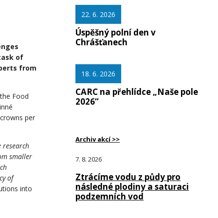
22. 6. 2026
Úspěšný polní den v
Chrášťanech
lenges
task of
xperts from
18. 6. 2026
CARC na přehlídce „Naše pole
 the Food
2026“
inné
f crowns per
Archiv akcí >>
e research
rom smaller
7. 8. 2026
rch
Ztrácíme vodu z půdy pro
cy of
následné plodiny a saturaci
utions into
podzemních vod