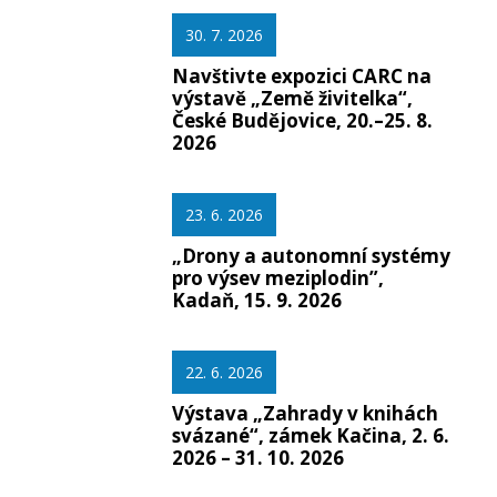
30. 7. 2026
Navštivte expozici CARC na
výstavě „Země živitelka“,
České Budějovice, 20.–25. 8.
2026
23. 6. 2026
„Drony a autonomní systémy
pro výsev meziplodin”,
Kadaň, 15. 9. 2026
22. 6. 2026
Výstava „Zahrady v knihách
svázané“, zámek Kačina, 2. 6.
2026 – 31. 10. 2026