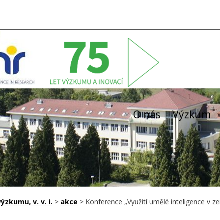
O nás
Výzkum
zkumu, v. v. i.
>
akce
>
Konference „Využití umělé inteligence v ze