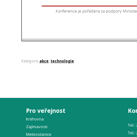
Kategorie
akce
,
technologie
.
Pro veřejnost
Ko
Knihovna
Tel.:
Zajímavosti
Tel.:
Meteostanice