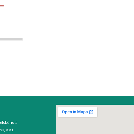
ělského a
, v.v.i.