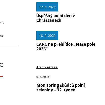
22. 6. 2026
Úspěšný polní den v
Chrášťanech
ni.
18. 6. 2026
íků
CARC na přehlídce „Naše pole
2026“
Archiv akcí >>
5. 8. 2026
Monitoring škůdců polní
zeleniny – 32. týden