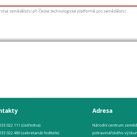
ntakty
Adresa
 233 022 111 (ústředna)
Národní centrum zeměd
 233 022 480 (sekretariát ředitele)
potravinářského výzkumu