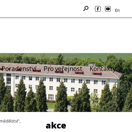
En
Poradenství
Pro veřejnost
Kontakty
mědělství“,
akce