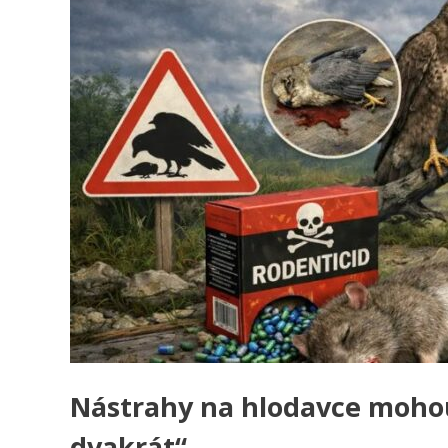
Nástrahy na hlodavce mohou
dvakrát“