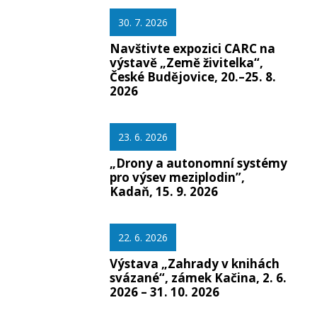
30. 7. 2026
Navštivte expozici CARC na
výstavě „Země živitelka“,
České Budějovice, 20.–25. 8.
2026
23. 6. 2026
„Drony a autonomní systémy
pro výsev meziplodin”,
Kadaň, 15. 9. 2026
22. 6. 2026
Výstava „Zahrady v knihách
svázané“, zámek Kačina, 2. 6.
2026 – 31. 10. 2026