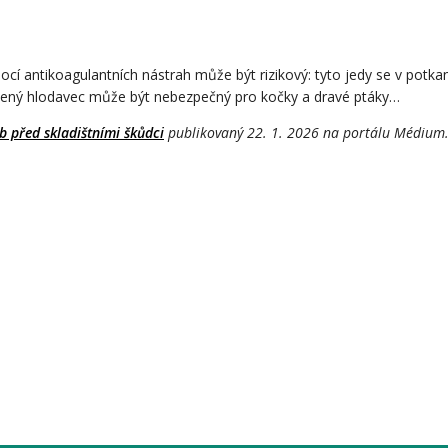
cí antikoagulantních nástrah může být rizikový: tyto jedy se v potka
trávený hlodavec může být nebezpečný pro kočky a dravé ptáky…
 před skladištními škůdci
publikovaný 22. 1. 2026 na portálu Médium.