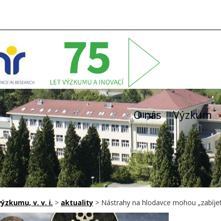
O nás
Výzkum
zkumu, v. v. i.
>
aktuality
>
Nástrahy na hlodavce mohou „zabíjet