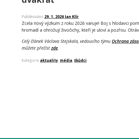
Publikováno
29. 1. 2026
Jan Klír
Zcela nový výzkum z roku 2026 varuje! Boj s hlodavci pomo
hromadí a ohrožují živočichy, kteří je uloví a pozřou. O
Celý článek Václava Stejskala, vedoucího týmu
Ochrana zásob
můžete přečíst
zde
.
Kategorie
aktuality
,
média
,
škůdci
.