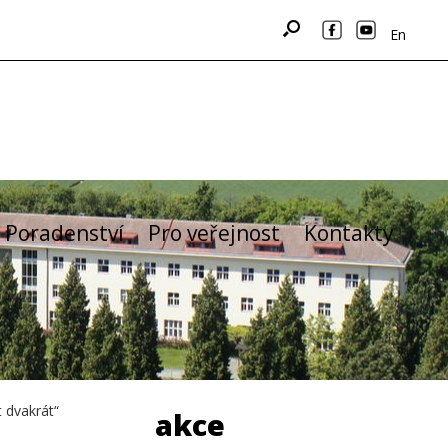
En
Poradenství
Pro veřejnost
Kontakty
 dvakrát“
akce