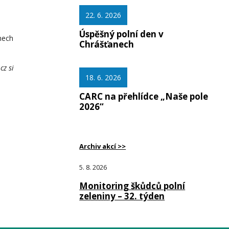
22. 6. 2026
Úspěšný polní den v
nech
Chrášťanech
cz si
18. 6. 2026
CARC na přehlídce „Naše pole
2026“
Archiv akcí >>
5. 8. 2026
Monitoring škůdců polní
zeleniny – 32. týden