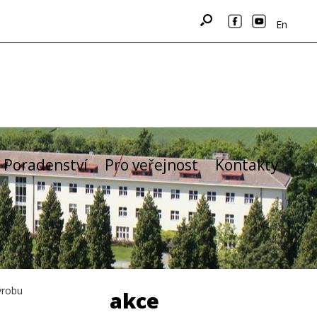
En
Poradenství
Pro veřejnost
Kontakty
ýrobu
akce