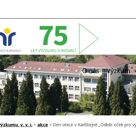
O nás
Výzkum
zkumu, v. v. i.
>
akce
>
Den vinice v Karlštejně „Odběr oček pro v