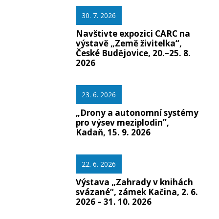
30. 7. 2026
Navštivte expozici CARC na
výstavě „Země živitelka“,
České Budějovice, 20.–25. 8.
2026
23. 6. 2026
„Drony a autonomní systémy
pro výsev meziplodin”,
Kadaň, 15. 9. 2026
22. 6. 2026
Výstava „Zahrady v knihách
svázané“, zámek Kačina, 2. 6.
2026 – 31. 10. 2026