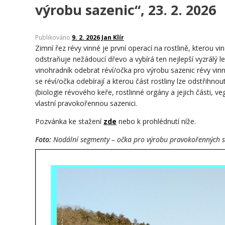
výrobu sazenic“, 23. 2. 2026
Publikováno
9. 2. 2026
Jan Klír
Zimní řez révy vinné je první operací na rostlině, kterou v
odstraňuje nežádoucí dřevo a vybírá ten nejlepší vyzrálý l
vinohradník odebrat réví/očka pro výrobu sazenic révy vin
se réví/očka odebírají a kterou část rostliny lze odstřihno
(biologie révového keře, rostlinné orgány a jejich části, 
vlastní pravokořennou sazenici.
Pozvánka ke stažení
zde
nebo k prohlédnutí níže.
Foto:
Nodální segmenty – očka pro výrobu pravokořenných sa