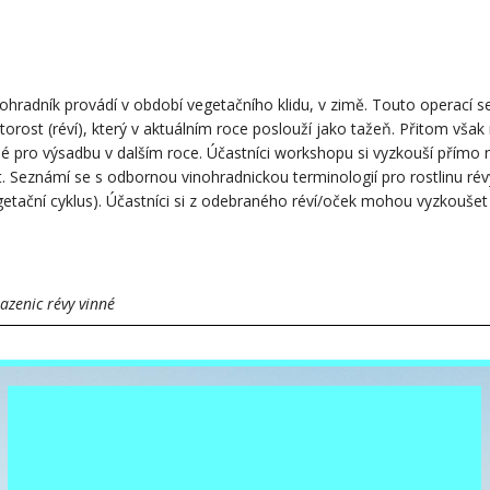
inohradník provádí v období vegetačního klidu, v zimě. Touto operací s
etorost (réví), který v aktuálním roce poslouží jako tažeň. Přitom vša
né pro výsadbu v dalším roce.
Účastníci workshopu si vyzkouší přímo na
ut. Seznámí se s odbornou vinohradnickou terminologií pro rostlinu rév
vegetační cyklus). Účastníci si z odebraného réví/oček mohou vyzkoušet
zenic révy vinné