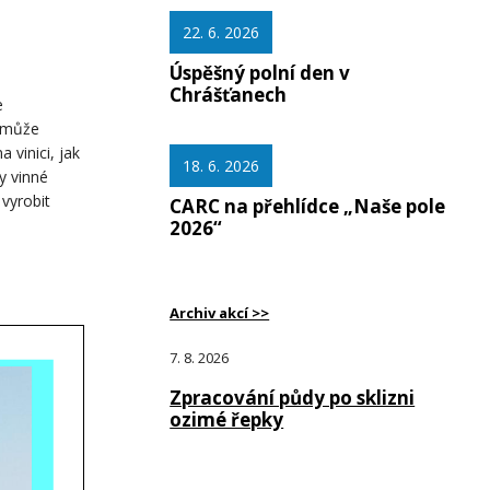
22. 6. 2026
Úspěšný polní den v
Chrášťanech
e
k může
 vinici, jak
18. 6. 2026
y vinné
 vyrobit
CARC na přehlídce „Naše pole
2026“
Archiv akcí >>
7. 8. 2026
Zpracování půdy po sklizni
ozimé řepky