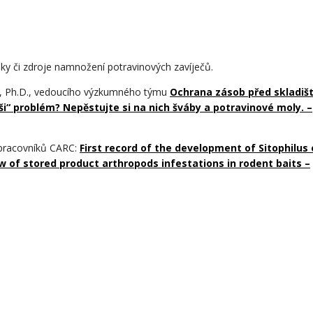
áky či zdroje namnožení potravinových zavíječů.
la, Ph.D., vedoucího výzkumného týmu
Ochrana zásob před skladiš
ši“ problém? Nepěstujte si na nich šváby a potravinové moly. –
 pracovníků CARC:
First record of the development of Sitophilus
w of stored product arthropods infestations in rodent baits –