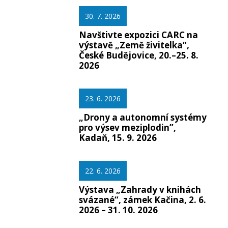
30. 7. 2026
Navštivte expozici CARC na
výstavě „Země živitelka“,
České Budějovice, 20.–25. 8.
2026
23. 6. 2026
„Drony a autonomní systémy
pro výsev meziplodin”,
Kadaň, 15. 9. 2026
22. 6. 2026
Výstava „Zahrady v knihách
svázané“, zámek Kačina, 2. 6.
2026 – 31. 10. 2026