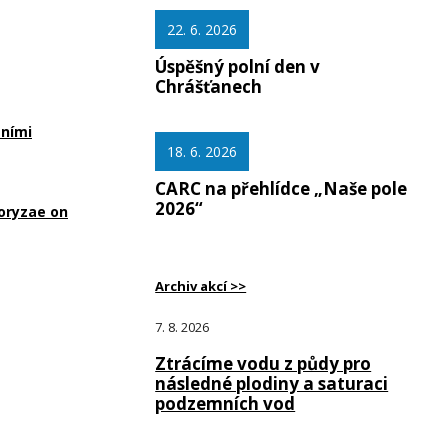
22. 6. 2026
Úspěšný polní den v
Chrášťanech
tními
18. 6. 2026
CARC na přehlídce „Naše pole
2026“
 oryzae on
Archiv akcí >>
7. 8. 2026
Ztrácíme vodu z půdy pro
následné plodiny a saturaci
podzemních vod