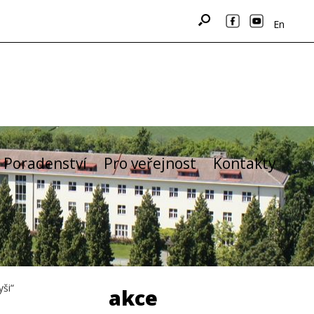
En
Poradenství
Pro veřejnost
Kontakty
yši“
akce