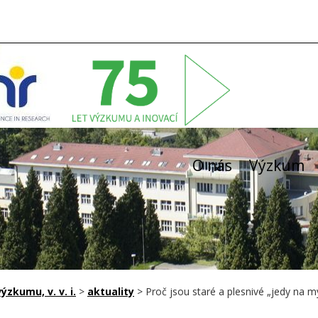
O nás
Výzkum
zkumu, v. v. i.
>
aktuality
>
Proč jsou staré a plesnivé „jedy na m