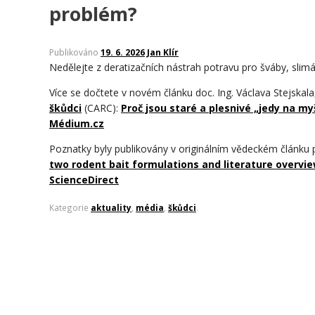
problém?
Publikováno
19. 6. 2026
Jan Klír
Nedělejte z deratizačních nástrah potravu pro šváby, slim
Více se dočtete v novém článku doc. Ing. Václava Stejska
škůdci
(CARC)
:
Proč jsou staré a plesnivé „jedy na my
Médium.cz
Poznatky byly publikovány v originálním vědeckém článku
two rodent bait formulations and literature overvie
ScienceDirect
Kategorie
aktuality
,
média
,
škůdci
.