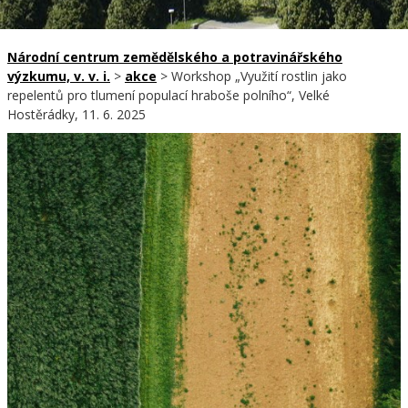
Národní centrum zemědělského a potravinářského
výzkumu, v. v. i.
>
akce
>
Workshop „Využití rostlin jako
repelentů pro tlumení populací hraboše polního“, Velké
Hostěrádky, 11. 6. 2025