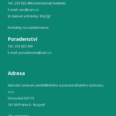
Tel.: 233 022 480 (sekretariát ředitele)
E-mail:
carc@
carc.cz
ID datové schránky: 3tnj7g7
Kontakty na zaměstnance
Poradenství
Tel.: 233 022 300
E-mail:
poradenstvi@
carc.cz
Adresa
Národní centrum zemědělského a potravinářského výzkumu,
v.v.i.
Drnovská 507/73
161 00 Praha 6 - Ruzyně