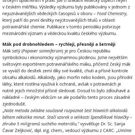
širokým uplatněním v praxi. Jde o unikátní vědecký úspěch nejen
v českém měřítku. Výsledky výzkumu byly publikovány v jednom z
nejuznávanějších vědeckých časopisů v oboru –
Food Chemistry
,
který patří do první desítky nejcitovanějších titulů v oblasti
potravinářské chemie. Publikace v tomto periodiku potvrzuje
mezinárodní význam a vědeckou kvalitu českého výzkumu.
Mák pod drobnohledem – rychleji, přesněji a šetrněji
Mák setý (
Papaver somniferum
) je pro Českou republiku
symbolickou i ekonomicky významnou plodinou. Jsme největším
světovým exportérem potravinářského máku, přičemž český mák
se vyváží do desítek zemí díky své kvalitě, chuti a přísné kontrole
obsahu alkaloidů. Alkaloidy, jako morfin nebo kodein, jsou přírodní
látky, které rostlina využívá k ochraně, avšak v potravinách je
nutné jejich množství přísně sledovat. Dosud to bylo zdlouhavé a
nákladné – českým vědcům se ale podařilo tento proces zásadně
zjednodušit.
„
Naše metoda zvládne současně rozpoznat šest hlavních alkaloidů
během několika minut. Stačí vzorek o velikosti špendlíkové hlavičky –
zhruba 5 miligramů suchého materiálu,“
vysvětluje Dr. Sc. Sanja
Ćavar Zeljković, dipl. ing. chem., vedoucí výzkumu z CARC. „
Umíme