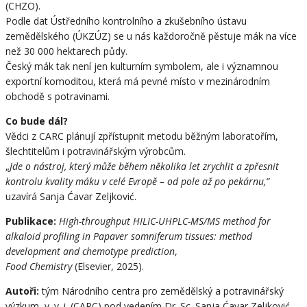
(CHZO).
Podle dat Ústředního kontrolního a zkušebního ústavu
zemědělského (ÚKZÚZ) se u nás každoročně pěstuje mák na více
než 30 000 hektarech půdy.
Český mák tak není jen kulturním symbolem, ale i významnou
exportní komoditou, která má pevné místo v mezinárodním
obchodě s potravinami.
Co bude dál?
Vědci z CARC plánují zpřístupnit metodu běžným laboratořím,
šlechtitelům i potravinářským výrobcům.
„
Jde o nástroj, který může během několika let zrychlit a zpřesnit
kontrolu kvality máku v celé Evropě – od pole až po pekárnu,“
uzavírá Sanja Ćavar Zeljković.
Publikace:
High-throughput HILIC-UHPLC-MS/MS method for
alkaloid profiling in Papaver somniferum tissues: method
development and chemotype prediction
,
Food Chemistry
(Elsevier, 2025).
Autoři:
tým Národního centra pro zemědělský a potravinářský
výzkum, v. v. i. (CARC) pod vedením Dr. Sc. Sanja Ćavar Zeljković,