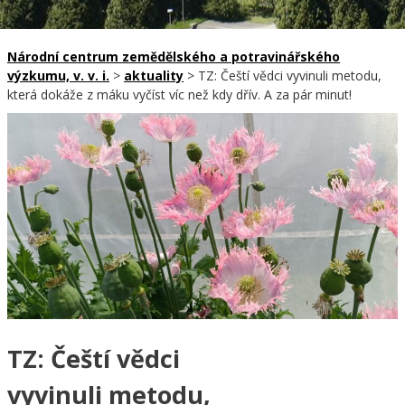
Národní centrum zemědělského a potravinářského
výzkumu, v. v. i.
>
aktuality
>
TZ: Čeští vědci vyvinuli metodu,
která dokáže z máku vyčíst víc než kdy dřív. A za pár minut!
TZ: Čeští vědci
vyvinuli metodu,