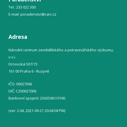
Tel.: 233 022 300
E-mail:
poradenstvi@
carc.cz
Adresa
Národní centrum zemědělského a potravinářského výzkumu,
v.v.i.
Drnovská 507/73
161 00 Praha 6 - Ruzyně
IČO: 00027006
DIČ: CZ00027006
Bankovní spojení: 25635061/0100
(ver. 2.04, 2021-09-21 20:04:58 PM)