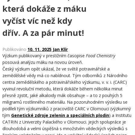
která dokáže z máku
vyčíst víc než kdy
dřív. A za pár minut!
Publikováno
10. 11. 2025
Jan Klír
Výzkum publikovaný v prestižním časopise
Food Chemistry
posouvá analýzu máku na novou úroveň.
Český výzkum opět ukázal, že ve světě potravinářské a
zemědělské vědy má co nabídnout.
Tým odborníků z Národního
centra zemědělského a potravinářského výzkumu, v. v. i. (CARC)
vyvinul revoluční metodu, která dokáže během několika minut
přesně zjistit, jaké alkaloidy mák obsahuje – a to z pouhých 5
miligramů rostlinného materiálu. Na pozoruhodném výsledku se
podíleli tým výzkumníků z pracoviště CARC v Olomouci (výzkumný
tým
Genetické zdroje zelenin a speciálních plodin
) a Institutu
CATRIN z Univerzity Palackého v Olomouci. Jejich spolupráce je
dlouhodobá a velmi úspěšná s množstvím vědeckých výsledků s