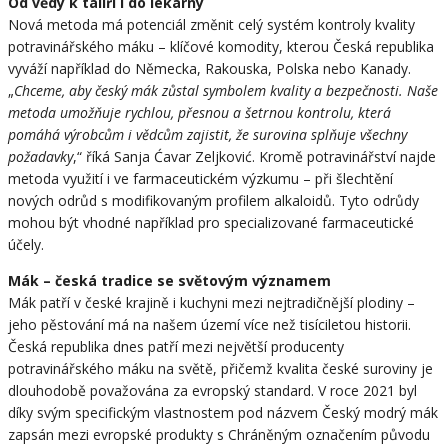
Od vědy k talíři i do lékárny
Nová metoda má potenciál změnit celý systém kontroly kvality
potravinářského máku – klíčové komodity, kterou Česká republika
vyváží například do Německa, Rakouska, Polska nebo Kanady.
„
Chceme, aby český mák zůstal symbolem kvality a bezpečnosti. Naše
metoda umožňuje rychlou, přesnou a šetrnou kontrolu, která
pomáhá výrobcům i vědcům zajistit, že surovina splňuje všechny
požadavky
,“ říká Sanja Ćavar Zeljković. Kromě potravinářství najde
metoda využití i ve farmaceutickém výzkumu – při šlechtění
nových odrůd s modifikovaným profilem alkaloidů. Tyto odrůdy
mohou být vhodné například pro specializované farmaceutické
účely.
Mák – česká tradice se světovým významem
Mák patří v české krajině i kuchyni mezi nejtradičnější plodiny –
jeho pěstování má na našem území více než tisíciletou historii.
Česká republika dnes patří mezi největší producenty
potravinářského máku na světě, přičemž kvalita české suroviny je
dlouhodobě považována za evropský standard. V roce 2021 byl
díky svým specifickým vlastnostem pod názvem Český modrý mák
zapsán mezi evropské produkty s Chráněným označením původu