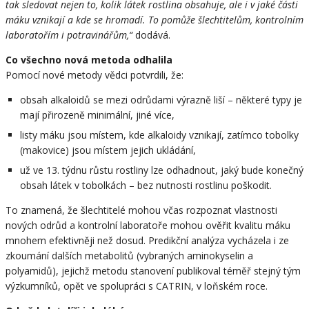
tak sledovat nejen to, kolik látek rostlina obsahuje, ale i v jaké části
máku vznikají a kde se hromadí. To pomůže šlechtitelům, kontrolním
laboratořím i potravinářům,“
dodává.
Co všechno nová metoda odhalila
Pomocí nové metody vědci potvrdili, že:
obsah alkaloidů se mezi odrůdami výrazně liší – některé typy je
mají přirozeně minimální, jiné více,
listy máku jsou místem, kde alkaloidy vznikají, zatímco tobolky
(makovice) jsou místem jejich ukládání,
už ve 13. týdnu růstu rostliny lze odhadnout, jaký bude konečný
obsah látek v tobolkách – bez nutnosti rostlinu poškodit.
To znamená, že šlechtitelé mohou včas rozpoznat vlastnosti
nových odrůd a kontrolní laboratoře mohou ověřit kvalitu máku
mnohem efektivněji než dosud. Predikční analýza vycházela i ze
zkoumání dalších metabolitů (vybraných aminokyselin a
polyamidů), jejichž metodu stanovení publikoval téměř stejný tým
výzkumníků, opět ve spolupráci s CATRIN, v loňském roce.