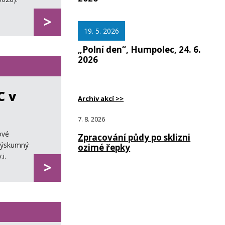
>
19. 5. 2026
„Polní den“, Humpolec, 24. 6.
2026
C v
Archiv akcí >>
7. 8. 2026
ové
Zpracování půdy po sklizni
ýskumný
ozimé řepky
i.
>