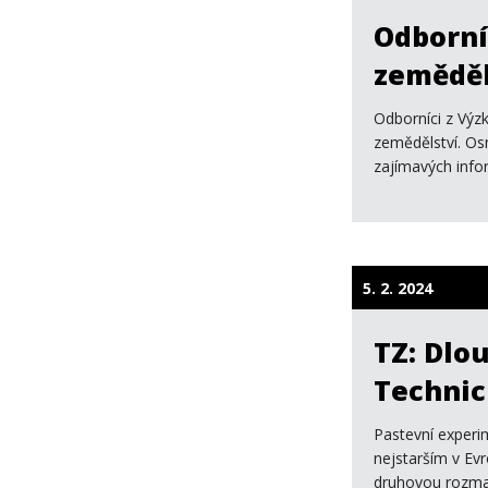
Odborní
zeměděl
Odborníci z Výz
zemědělství. Os
zajímavých infor
5. 2. 2024
TZ: Dlo
Technic
Pastevní experim
nejstarším v Evr
druhovou rozman