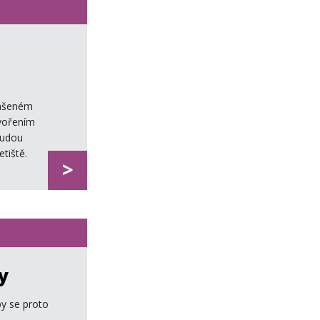
lášeném
tvořením
budou
tiště.
>
y
by se proto