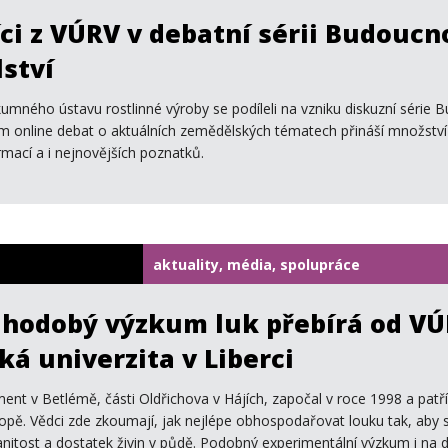
ci z VÚRV v debatní sérii Budoucn
ství
kumného ústavu rostlinné výroby se podíleli na vzniku diskuzní série 
m online debat o aktuálních zemědělských tématech přináší množství
mací a i nejnovějších poznatků.
aktuality, média, spolupráce
uhodobý výzkum luk přebírá od V
ká univerzita v Liberci
ent v Betlémě, části Oldřichova v Hájích, započal v roce 1998 a patří
opě. Vědci zde zkoumají, jak nejlépe obhospodařovat louku tak, aby s
itost a dostatek živin v půdě. Podobný experimentální výzkum i na da