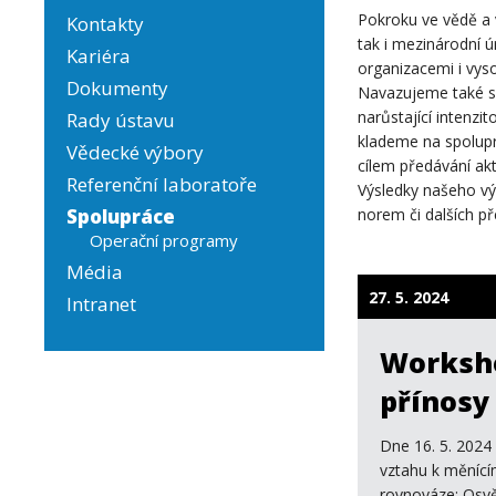
Pokroku ve vědě a 
Kontakty
tak i mezinárodní 
Kariéra
organizacemi i vyso
Dokumenty
Navazujeme také s
narůstající intenzi
Rady ústavu
klademe na spolupr
Vědecké výbory
cílem předávání ak
Referenční laboratoře
Výsledky našeho výz
Spolupráce
norem či dalších př
Operační programy
Média
27. 5. 2024
Intranet
Worksho
přínosy
Dne 16. 5. 2024
vztahu k měnící
rovnováze: Osvě