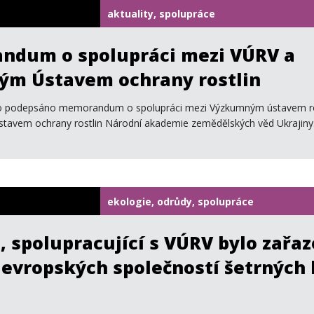
aktuality, spolupráce
dum o spolupráci mezi VÚRV a
ým Ústavem ochrany rostlin
ylo podepsáno memorandum o spolupráci mezi Výzkumným ústavem ro
a Ústavem ochrany rostlin Národní akademie zemědělských věd Ukrajiny
ekologie, odrůdy, spolupráce
, spolupracující s VÚRV bylo zařa
 evropských společností šetrných
u