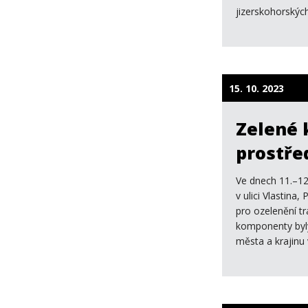
jizerskohorskýc
15. 10. 2023
Zelené 
prostře
Ve dnech 11.–12
v ulici Vlastina
pro ozelenění tr
komponenty byly
města a krajinu