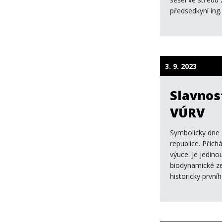
předsedkyní ing
3. 9. 2023
Slavnos
VÚRV
Symbolicky dne 
republice. Přic
výuce. Je jedin
biodynamické zem
historicky první