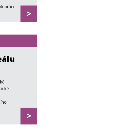
lupráce.
>
eálu
ské
tické
jího
>