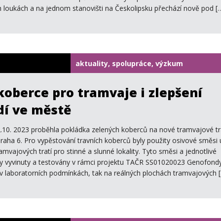
h loukách a na jednom stanovišti na Českolipsku přechází nově pod [
aktuality, spolupráce, výzkum
koberce pro tramvaje i zlepšení
dí ve městě
.10. 2023 proběhla pokládka zelených koberců na nové tramvajové tr
, Praha 6. Pro vypěstování travních koberců byly použity osivové směsi
amvajových tratí pro stinné a slunné lokality. Tyto směsi a jednotlivé
 vyvinuty a testovány v rámci projektu TAČR SS01020023 Genofond
 v laboratorních podmínkách, tak na reálných plochách tramvajových 