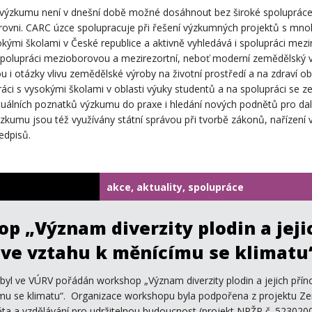
výzkumu není v dnešní době možné dosáhnout bez široké spolupráce,
úrovni. CARC úzce spolupracuje při řešení výzkumných projektů s m
kými školami v České republice a aktivně vyhledává i spolupráci mezi
polupráci mezioborovou a mezirezortní, neboť moderní zemědělský v
tou i otázky vlivu zemědělské výroby na životní prostředí a na zdraví ob
áci s vysokými školami v oblasti výuky studentů a na spolupráci se z
tuálních poznatků výzkumu do praxe i hledání nových podnětů pro dal
kumu jsou též využívány státní správou při tvorbě zákonů, nařízení v
edpisů.
akce, aktuality, spolupráce
p „Význam diverzity plodin a jeji
 ve vztahu k měnícímu se klimatu
 byl ve VÚRV pořádán workshop „Význam diverzity plodin a jejich přín
mu se klimatu“. Organizace workshopu byla podpořena z projektu Ze
ta a vzdělávání pro udržitelnou budoucnost (projekt NPŽP č. 523020