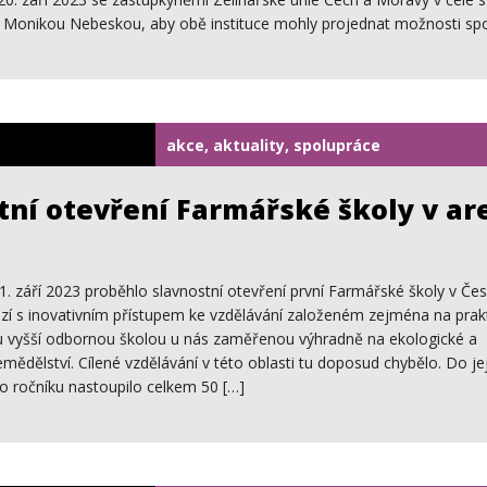
. Monikou Nebeskou, aby obě instituce mohly projednat možnosti spo
akce, aktuality, spolupráce
tní otevření Farmářské školy v ar
1. září 2023 proběhlo slavnostní otevření první Farmářské školy v Če
hází s inovativním přístupem ke vzdělávání založeném zejména na prak
ou vyšší odbornou školou u nás zaměřenou výhradně na ekologické a
ědělství. Cílené vzdělávání v této oblasti tu doposud chybělo. Do je
ho ročníku nastoupilo celkem 50 […]