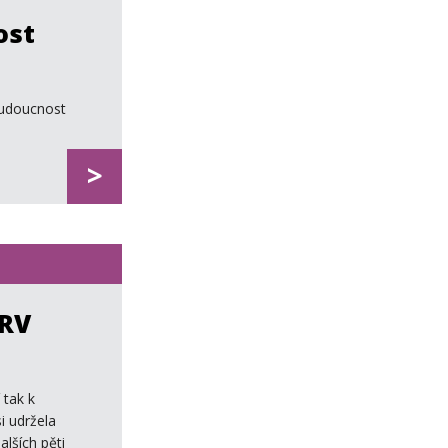
ost
Budoucnost
>
ÚRV
 tak k
i udržela
lších pěti