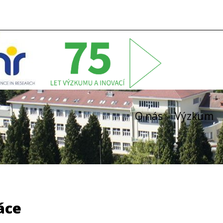
O nás
Výzkum
áce