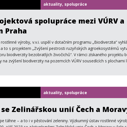
aktuality, spolupráce
ojektová spolupráce mezi VÚRV a
m Praha
rostlinné výroby, v.v.i. uspěl v dotačním programu „Biodiverzita“ vyh
 a to s projektem „Zvýšení pestrosti ruzyňských agroekosystémů vy
oru biodiverzity bezobratlých živočichů“. V rámci získaného projektu 
y na zvýšení biodiverzity na pozemcích VÚRV sousedících s plochami le
aktuality, spolupráce
 se Zelinářskou unií Čech a Morav
pe táhne – a to i v pěstování zeleniny. Výzkumný ústav rostlinné výro
20. září 2023 se zástupkyněmi Zelinářské unie Čech a Moravy v čele s