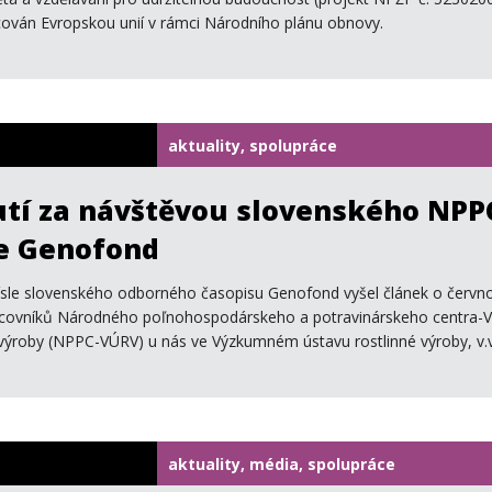
ncován Evropskou unií v rámci Národního plánu obnovy.
aktuality, spolupráce
tí za návštěvou slovenského NPP
e Genofond
ísle slovenského odborného časopisu Genofond vyšel článek o červn
covníků Národného poľnohospodárskeho a potravinárskeho centra-V
j výroby (NPPC-VÚRV) u nás ve Výzkumném ústavu rostlinné výroby, v.v.
aktuality, média, spolupráce