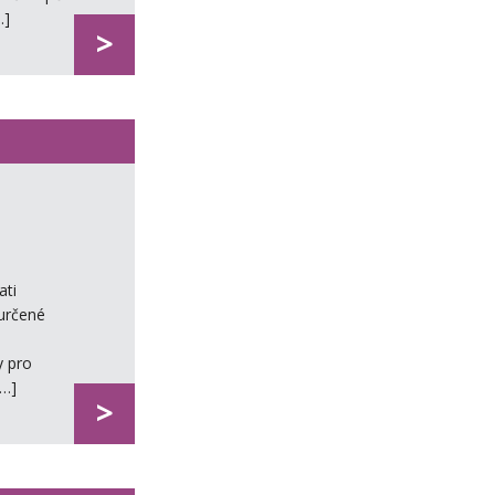
…]
>
ati
 určené
y pro
[…]
>