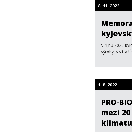
8. 11. 2022
Memoran
kyjevsk
V říjnu 2022 b
výroby, v.v.i. 
1. 8. 2022
PRO-BIO
mezi 20
klimat