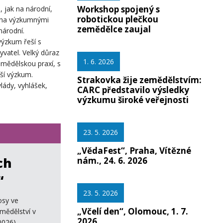
Workshop spojený s
 jak na národní,
robotickou plečkou
noha výzkumnými
zemědělce zaujal
národní.
ýzkum řeší s
yvatel. Velký důraz
1. 6. 2026
emědělskou praxí, s
ší výzkum.
Strakovka žije zemědělstvím:
lády, vyhlášek,
CARC představilo výsledky
výzkumu široké veřejnosti
23. 5. 2026
„VědaFest“, Praha, Vítězné
ch
nám., 24. 6. 2026
“
23. 5. 2026
osy ve
„Včelí den“, Olomouc, 1. 7.
mědělství v
2026
0026).