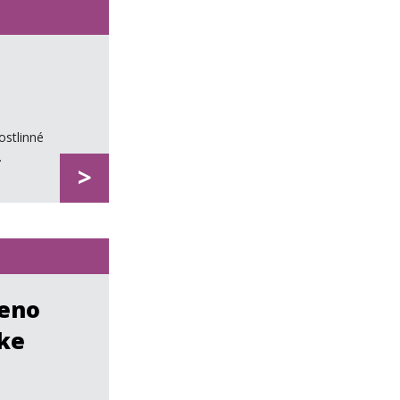
stlinné
.
>
zeno
 ke