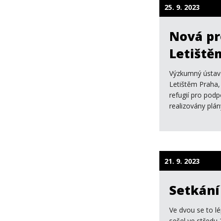
25. 9. 2023
Nová pr
Letiště
Výzkumný ústav 
Letištěm Praha,
refugií pro podp
realizovány plán
21. 9. 2023
Setkání
Ve dvou se to lé
sešel ve středu 