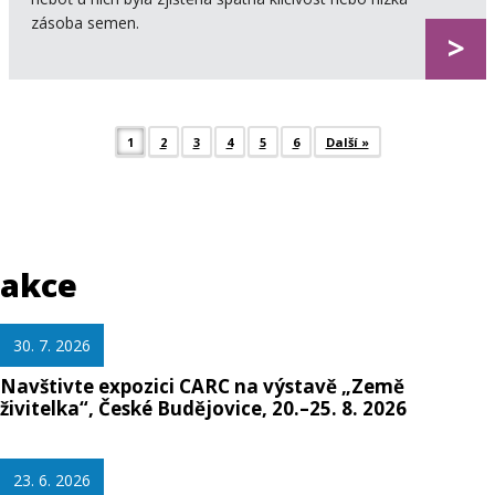
zásoba semen.
>
1
2
3
4
5
6
Další »
Post navigation
akce
30. 7. 2026
Navštivte expozici CARC na výstavě „Země
živitelka“, České Budějovice, 20.–25. 8. 2026
23. 6. 2026