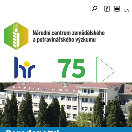
En
Menu