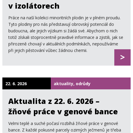
v izolátorech
Práce na naší kolekci minoritních plodin je v plném proudu.
Tyto plodiny pro nás představují obrovský potenciál do
budoucna, ale jejich výzkum si žádá své. Abychom o nich
totiž získali stoprocentně pravdivé informace a zjistili, jak se
přirozeně chovají v aktuálních podmínkách, nepoužíváme
při jejich pěstování vůbec žádnou chemii.
>
22. 6. 2026
aktuality, odrůdy
Aktualita z 22. 6. 2026 –
žňové práce v genové bance
Velmi teplé a suché počasí rozbíhá žňové práce v genové
bance. Z každé pokusné parcely ozimých ječmenů je třeba