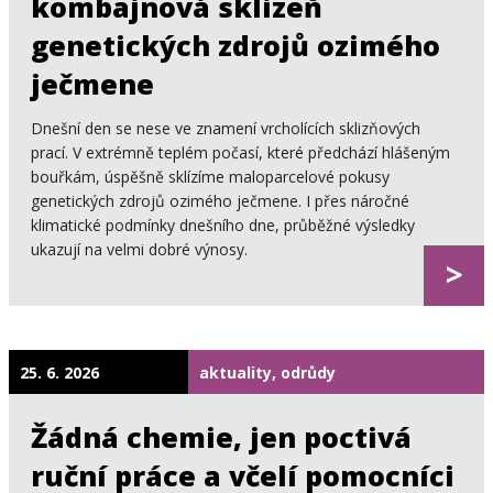
kombajnová sklizeň
genetických zdrojů ozimého
ječmene
Dnešní den se nese ve znamení vrcholících sklizňových
prací. V extrémně teplém počasí, které předchází hlášeným
bouřkám, úspěšně sklízíme maloparcelové pokusy
genetických zdrojů ozimého ječmene. I přes náročné
klimatické podmínky dnešního dne, průběžné výsledky
ukazují na velmi dobré výnosy.
>
25. 6. 2026
aktuality, odrůdy
Žádná chemie, jen poctivá
ruční práce a včelí pomocníci