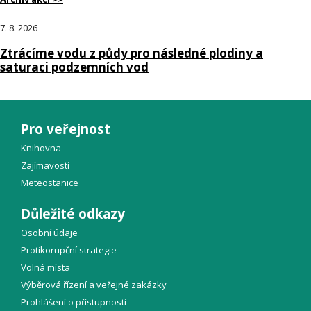
7. 8. 2026
Ztrácíme vodu z půdy pro následné plodiny a
saturaci podzemních vod
Pro veřejnost
Knihovna
Zajímavosti
Meteostanice
Důležité odkazy
Osobní údaje
Protikorupční strategie
Volná místa
Výběrová řízení a veřejné zakázky
Prohlášení o přístupnosti