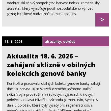
odebrat sklizňový snopek (tzv. harvest index), zemědělský
ukazatel, který vyjadřuje podíl hospodářského výnosu
(zrna) k celkové nadzemní biomase rostliny.
>
18. 6. 2026
aktuality, odrůdy
Aktualita 18. 6. 2026 –
zahájení sklizně v obilných
kolekcích genové banky
Kurátoři a pracovníci obilných kolekcí genové banky zahájili
dne 18. června 2026 sklizeň ozimého ječmene. Ruční
sklizeň byla prováděna v řádkových výsevech u nových
položek z oblasti Blízkého východu (Omán, Írán, Sýrie). A
dále u položek, které byly vysety pro regeneraci osiva,
neboť u nich byla zjištěna špatná klíčivost nebo nízká