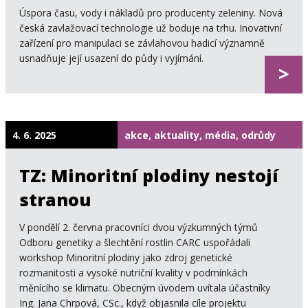
Úspora času, vody i nákladů pro producenty zeleniny. Nová
česká zavlažovací technologie už boduje na trhu. Inovativní
zařízení pro manipulaci se závlahovou hadicí významně
usnadňuje její usazení do půdy i vyjímání.
>
4. 6. 2025
akce, aktuality, média, odrůdy
TZ: Minoritní plodiny nestojí
stranou
V pondělí 2. června pracovníci dvou výzkumných týmů
Odboru genetiky a šlechtění rostlin CARC uspořádali
workshop Minoritní plodiny jako zdroj genetické
rozmanitosti a vysoké nutriční kvality v podmínkách
měnícího se klimatu. Obecným úvodem uvítala účastníky
Ing. Jana Chrpová, CSc., když objasnila cíle projektu