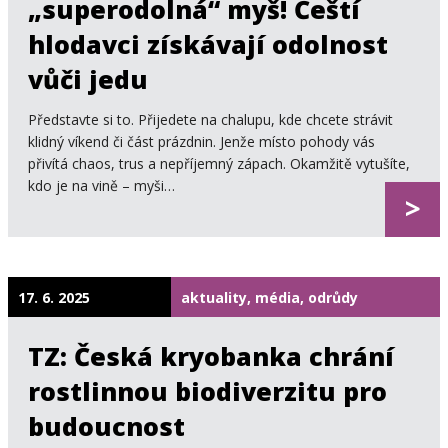
„superodolná“ myš! Čeští
hlodavci získávají odolnost
vůči jedu
Představte si to. Přijedete na chalupu, kde chcete strávit
klidný víkend či část prázdnin. Jenže místo pohody vás
přivítá chaos, trus a nepříjemný zápach. Okamžitě vytušíte,
kdo je na vině – myši…
>
17. 6. 2025
aktuality, média, odrůdy
TZ: Česká kryobanka chrání
rostlinnou biodiverzitu pro
budoucnost