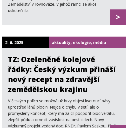
Zemědělství v rovnováze, v jehož rámci se akce
uskutečnila.
>
2. 6. 2025
aktuality, ekologie, média
TZ: Ozeleněné kolejové
řádky: Český výzkum přináší
nový recept na zdravější
zemědělskou krajinu
V českých polích se možná už brzy objeví kvetoucí pásy
uprostřed lánů plodin. Nejde o chybu v setí, ale o
promyšlený koncept, který má za cíl podpořit biodiverzitu,
zlepšit půdu a omezit závislost na pesticidech. Nový
výzkumný projekt vedený doc. RNDr. Pavlem Saskou, Ph.D.