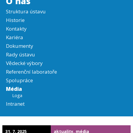
O nás
Struktura ústavu
Historie
Kontakty
Kariéra
Dokumenty
Rady ústavu
Vědecké výbory
Referenční laboratoře
Spolupráce
Média
Loga
Intranet
31. 7. 2025
aktuality, média