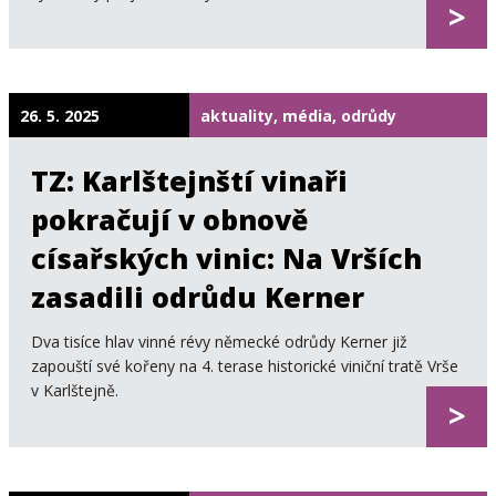
>
26. 5. 2025
aktuality, média, odrůdy
TZ: Karlštejnští vinaři
pokračují v obnově
císařských vinic: Na Vrších
zasadili odrůdu Kerner
Dva tisíce hlav vinné révy německé odrůdy Kerner již
zapouští své kořeny na 4. terase historické viniční tratě Vrše
v Karlštejně.
>