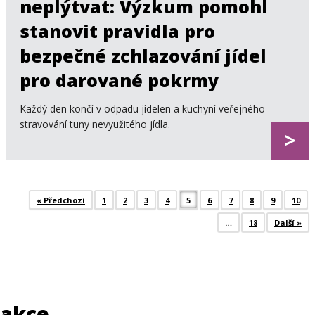
neplýtvat: Výzkum pomohl
stanovit pravidla pro
bezpečné zchlazování jídel
pro darované pokrmy
Každý den končí v odpadu jídelen a kuchyní veřejného
stravování tuny nevyužitého jídla.
>
« Předchozí
1
2
3
4
5
6
7
8
9
10
Post navigation
…
18
Další »
akce